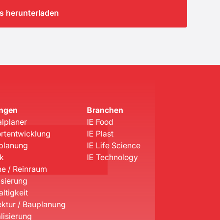
os herunterladen
ungen
Branchen
lplaner
IE Food
rtentwicklung
IE Plast
planung
IE Life Science
ik
IE Technology
e / Reinraum
isierung
ltigkeit
ektur / Bauplanung
lisierung