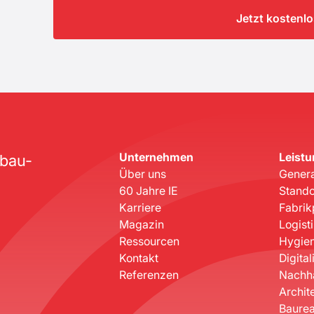
Jetzt kostenl
Unternehmen
Leist
ebau-
Über uns
Genera
60 Jahre IE
Stando
Karriere
Fabrik
Magazin
Logist
Ressourcen
Hygien
Kontakt
Digital
Referenzen
Nachha
Archit
Baurea