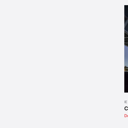
IE
C
D