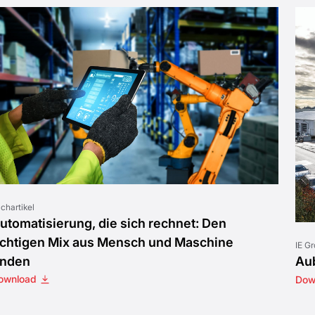
chartikel
utomatisierung, die sich rechnet: Den
ichtigen Mix aus Mensch und Maschine
IE G
inden
Au
ownload
Dow