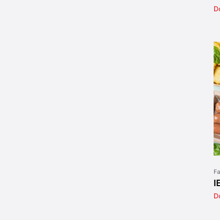
D
Fa
I
D