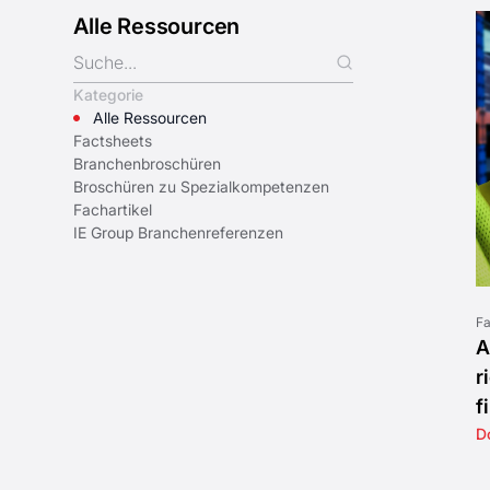
Alle Ressourcen
Kategorie
Alle Ressourcen
Factsheets
Branchenbroschüren
Broschüren zu Spezialkompetenzen
Fachartikel
IE Group Branchenreferenzen
Fa
A
r
f
D