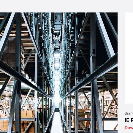
Bran
IE 
Dow