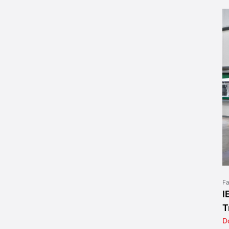
Fa
I
T
D