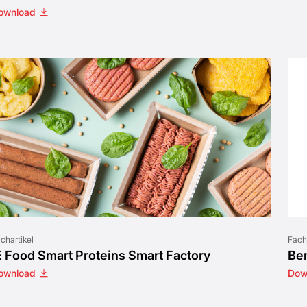
ownload
chartikel
Fach
E Food Smart Proteins Smart Factory
Ben
ownload
Dow