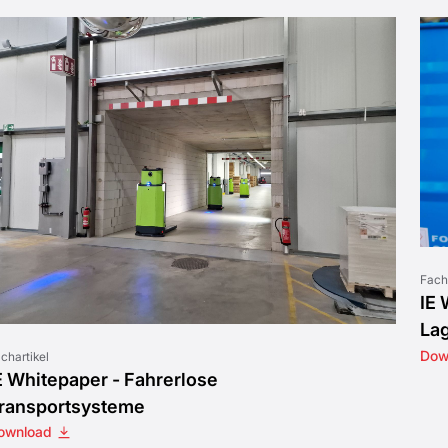
Fach
IE 
La
Dow
chartikel
E Whitepaper - Fahrerlose
ransportsysteme
ownload