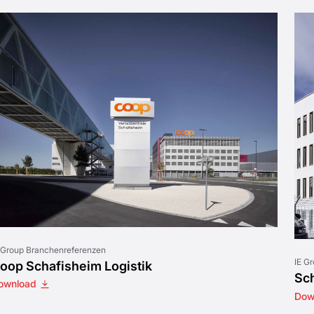
 Group Branchenreferenzen
IE G
oop Schafisheim Logistik
Sch
ownload
Dow