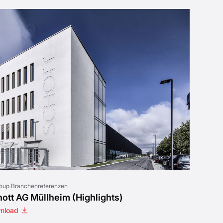
roup Branchenreferenzen
ott AG Müllheim (Highlights)
nload