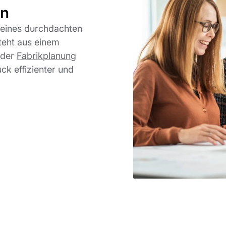
gn
s eines durchdachten
steht aus einem
 der
Fabrikplanung
ck effizienter und