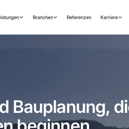
eistungen
Branchen
Referenzen
Karriere
d Bauplanung, di
en beginnen