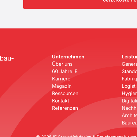
Unternehmen
Leist
ebau-
Über uns
Genera
60 Jahre IE
Stando
Karriere
Fabrik
Magazin
Logist
Ressourcen
Hygien
Kontakt
Digital
Referenzen
Nachha
Archit
Baurea
©
2026
IE Group
Webdesign & Development by
ma