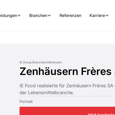
eistungen
Branchen
Referenzen
Karriere
IE Group Branchenreferenzen
Zenhäusern Frères
IE Food realisierte für Zenhäusern Frères S
der Lebensmittelbranche.
Format
Jetzt kostenl