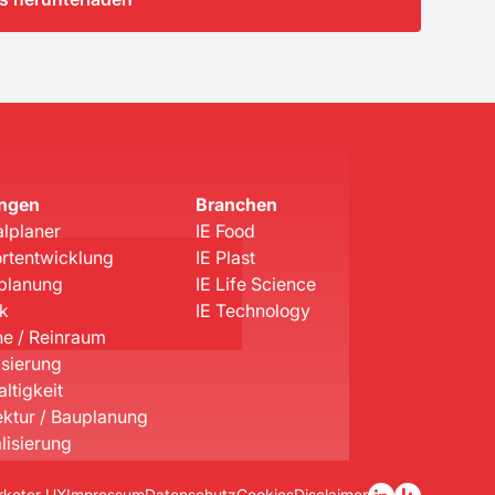
ungen
Branchen
lplaner
IE Food
rtentwicklung
IE Plast
planung
IE Life Science
ik
IE Technology
e / Reinraum
isierung
ltigkeit
ektur / Bauplanung
lisierung
rketer UX
Impressum
Datenschutz
Cookies
Disclaimer