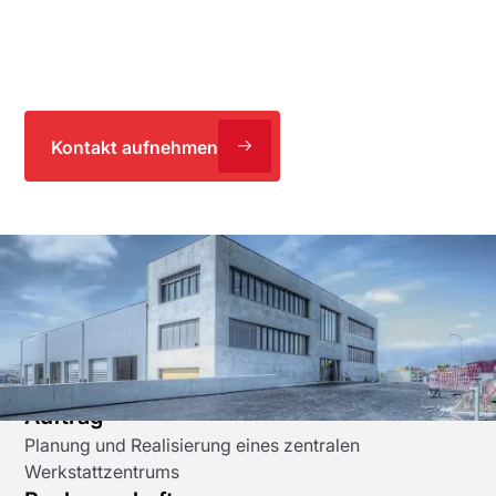
IE übernahm die Bauplanung und prozessorientierte
Betriebsplanung für einen effizienten, nachhaltigen
Industriebau.
Kontakt aufnehmen
Dreifach nachhaltig: wirtschaftlich,
sozial und ökologisch
Auftrag
Planung und Realisierung eines zentralen
Werkstattzentrums