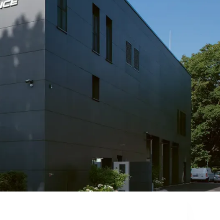
engeschossigen Gebäudes mit
eistungsprüfstand und Werkstatt als
SSR Performance GmbH