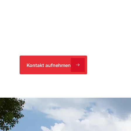
SSR Performance in München hat sich h
Motorrennsport verschrieben. IE Technolog
Generalübernehmer ein Gebäude zur fac
Pflege automobiler Liebhaberstücke.
Kontakt aufnehmen
Film ansehe
Einlagerung von Old