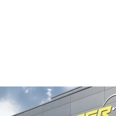
ochklassigen Automobilen und dem
y plante und realisierte als
hmännischen Einlagerung und
n
timern und
Auftrag