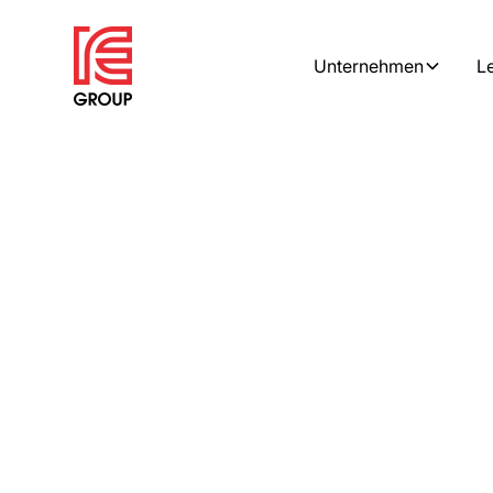
Unternehmen
L
Home
/
Referenzen
/
SSR Performance – Neubau zur Einlagerung von 
Technology
SSR Performance –
Einlagerung von Ol
Sportwagen