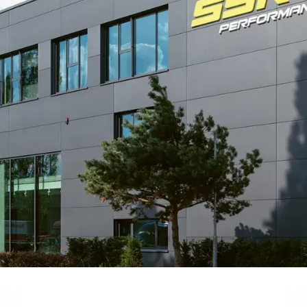
Neubau eines sieb
Stickstoffgarage, L
Generalübernehmer
Bauherrschaft
HW Bogen GmbH / 
Eckdaten