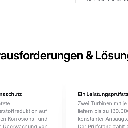
ausforderungen & Lösu
nsschutz
Ein Leistungsprüfst
tete
Zwei Turbinen mit j
erstoffreduktion auf
liefern bis zu 130.0
men Korrosions- und
konstanter Ansaugt
te Überwachung von
Der Prüfstand zählt