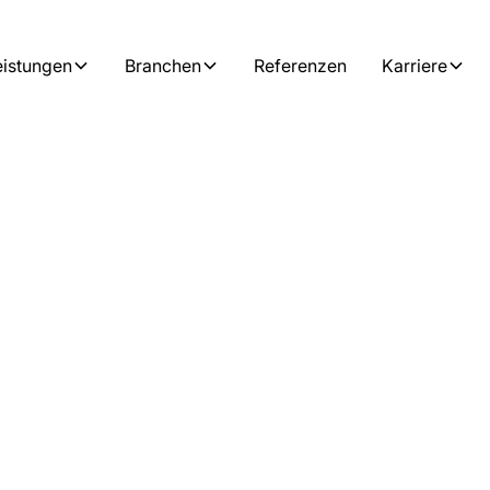
eistungen
Branchen
Referenzen
Karriere
Oldtimern und Sportwagen
 Neubau zur
dtimern und